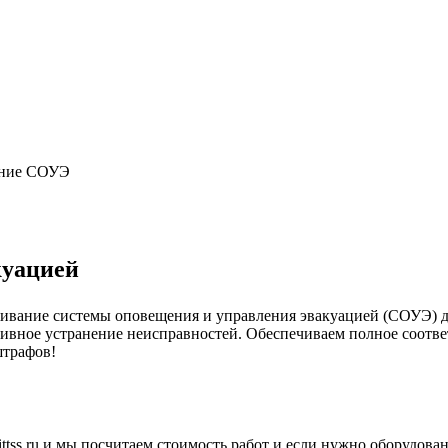
ание СОУЭ
куацией
ивание системы оповещения и управления эвакуацией (СОУЭ) дл
тивное устранение неисправностей. Обеспечиваем полное соотве
штрафов!
tss.ru и мы посчитаем стоимость работ и если нужно оборудован